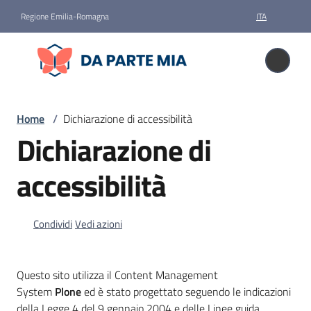
Vai al contenuto
Vai alla navigazione
Vai al footer
Regione Emilia-Romagna
ITA
Da parte mia
Da parte mia
Donare
Home
/
Dichiarazione di accessibilità
il
Dichiarazione di
corpo
accessibilità
Storie
Condividi
Vedi azioni
News
Questo sito utilizza il Content Management
Faq
System
Plone
ed è stato progettato seguendo le indicazioni
della Legge 4 del 9 gennaio 2004 e delle Linee guida