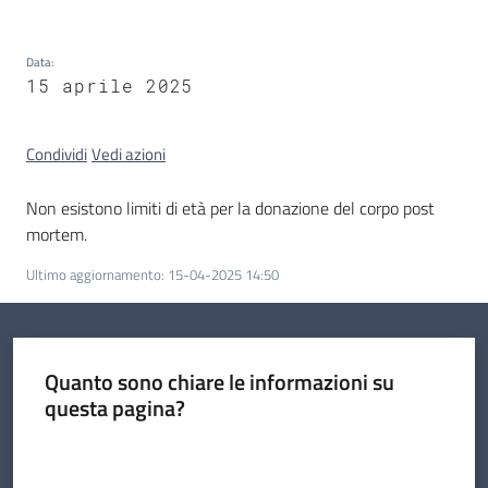
Data
:
15 aprile 2025
I
kit
Condividi
Vedi azioni
informativi
Non esistono limiti di età per la donazione del corpo post
mortem.
Ultimo aggiornamento
:
15-04-2025 14:50
Quanto sono chiare le informazioni su
questa pagina?
Valuta da 1 a 5 stelle