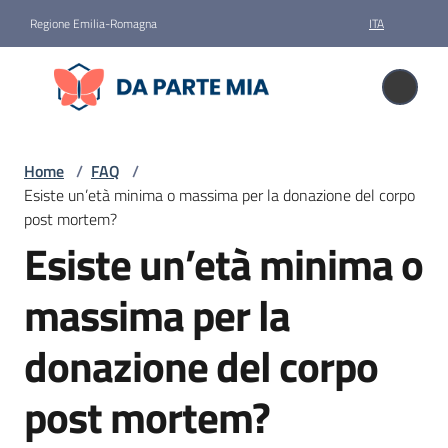
Vai al contenuto
Vai alla navigazione
Vai al footer
Regione Emilia-Romagna
ITA
Da parte mia
Da parte mia
Donare
Home
/
FAQ
/
il
Esiste un’età minima o massima per la donazione del corpo
corpo
post mortem?
Esiste un’età minima o
Salta al contenuto
Storie
massima per la
News
donazione del corpo
post mortem?
Faq
Menu selezionato