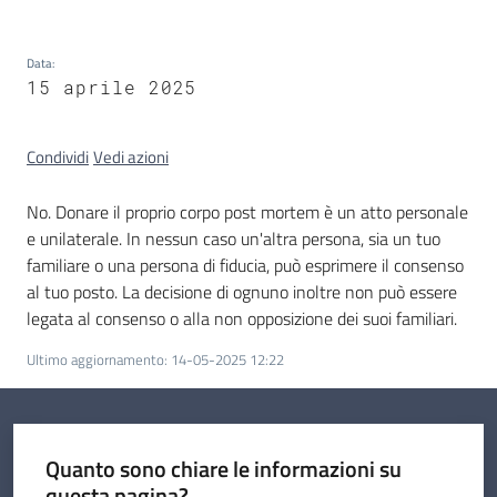
Data
:
15 aprile 2025
I
kit
Condividi
Vedi azioni
informativi
No. Donare il proprio corpo post mortem è un atto personale
e unilaterale. In nessun caso un'altra persona, sia un tuo
familiare o una persona di fiducia, può esprimere il consenso
al tuo posto. La decisione di ognuno inoltre non può essere
legata al consenso o alla non opposizione dei suoi familiari.
Ultimo aggiornamento
:
14-05-2025 12:22
Quanto sono chiare le informazioni su
questa pagina?