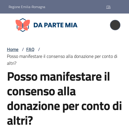
Vai al contenuto
Vai alla navigazione
Vai al footer
Regione Emilia-Romagna
ITA
Da parte mia
Da parte mia
Donare
Home
/
FAQ
/
il
Posso manifestare il consenso alla donazione per conto di
corpo
altri?
Posso manifestare il
Salta al contenuto
Storie
consenso alla
News
donazione per conto di
altri?
Faq
Menu selezionato