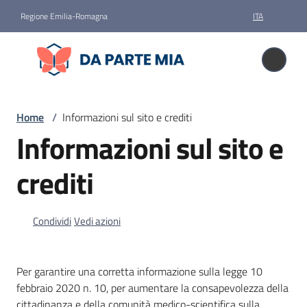
Vai al contenuto
Vai alla navigazione
Vai al footer
Regione Emilia-Romagna
ITA
Da parte mia
Da parte mia
Donare
Home
/
Informazioni sul sito e crediti
il
Informazioni sul sito e
corpo
crediti
Storie
Condividi
Vedi azioni
News
Per garantire una corretta informazione sulla legge 10
Faq
febbraio 2020 n. 10, per aumentare la consapevolezza della
cittadinanza e della comunità medico-scientifica sulla