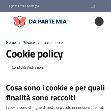
Vai al contenuto
Vai alla navigazione
Vai al footer
Regione Emilia-Romagna
ITA
Da parte mia
Da parte mia
Donare
Home
/
Privacy
/
Cookie policy
il
Cookie policy
corpo
Condividi
Vedi azioni
Storie
News
Cosa sono i cookie e per quali
finalità sono raccolti
Faq
I cookie sono stringhe di testo di piccole dimensioni che i siti