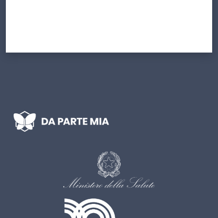
I
kit
informativi