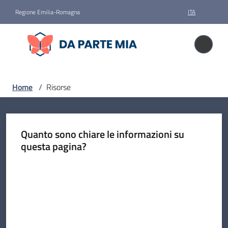
Vai al contenuto
Vai alla navigazione
Vai al footer
Regione Emilia-Romagna
ITA
Da parte mia
Da parte mia
Donare
Home
/
Risorse
il
corpo
Quanto sono chiare le informazioni su
Storie
questa pagina?
Valuta da 1 a 5 stelle
News
Faq