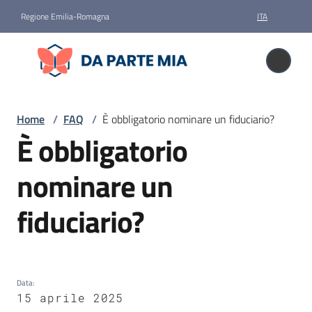
Vai al contenuto
Vai alla navigazione
Vai al footer
Regione Emilia-Romagna
ITA
Da parte mia
Da parte mia
Donare
Home
/
FAQ
/
È obbligatorio nominare un fiduciario?
il
È obbligatorio
Salta al contenuto
corpo
nominare un
Storie
fiduciario?
News
Data
:
Faq
15 aprile 2025
Menu selezionato