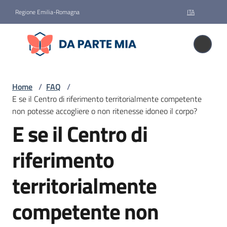
Vai al contenuto
Vai alla navigazione
Vai al footer
Regione Emilia-Romagna
ITA
Da parte mia
Da parte mia
Donare
Home
/
FAQ
/
il
E se il Centro di riferimento territorialmente competente
corpo
non potesse accogliere o non ritenesse idoneo il corpo?
E se il Centro di
Salta al contenuto
Storie
riferimento
News
territorialmente
competente non
Faq
Menu selezionato